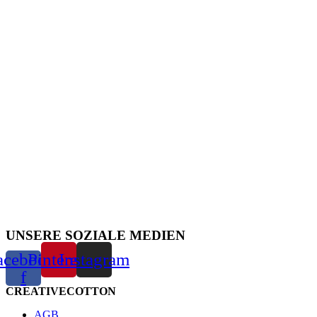
UNSERE SOZIALE MEDIEN
acebook-
Pinterest
Instagram
f
CREATIVECOTTON
AGB