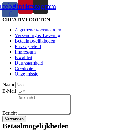
acebook-
Pinterest
Instagram
f
CREATIVECOTTON
Algemene voorwaarden
Verzending & Levering
Betaalmogelijkheden
Privacybeleid
Impressum
Kwaliteit
Duurzaamheid
Creativiteit
Onze missie
Naam
E-Mail
Bericht
Verzenden
Betaalmogelijkheden