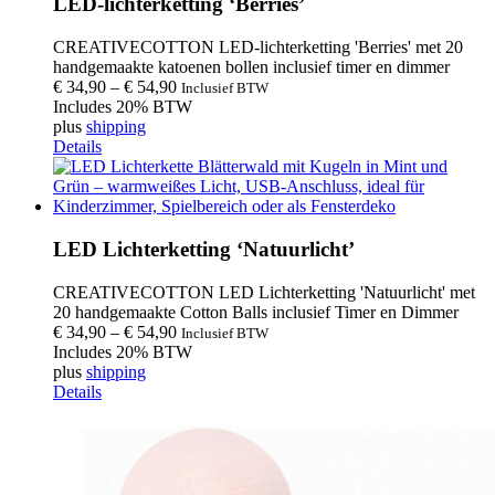
LED-lichterketting ‘Berries’
CREATIVECOTTON LED-lichterketting 'Berries' met 20
handgemaakte katoenen bollen inclusief timer en dimmer
€
34,90
–
€
54,90
Inclusief BTW
Includes 20% BTW
plus
shipping
Details
LED Lichterketting ‘Natuurlicht’
CREATIVECOTTON LED Lichterketting 'Natuurlicht' met
20 handgemaakte Cotton Balls inclusief Timer en Dimmer
€
34,90
–
€
54,90
Inclusief BTW
Includes 20% BTW
plus
shipping
Details