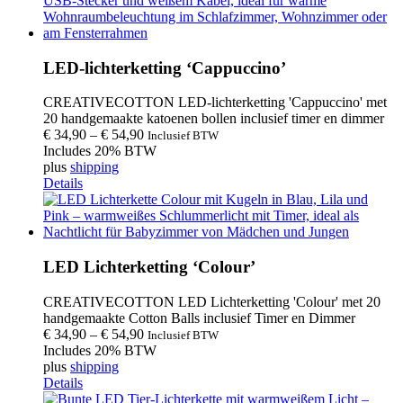
LED-lichterketting ‘Cappuccino’
CREATIVECOTTON LED-lichterketting 'Cappuccino' met
20 handgemaakte katoenen bollen inclusief timer en dimmer
€
34,90
–
€
54,90
Inclusief BTW
Includes 20% BTW
plus
shipping
Details
LED Lichterketting ‘Colour’
CREATIVECOTTON LED Lichterketting 'Colour' met 20
handgemaakte Cotton Balls inclusief Timer en Dimmer
€
34,90
–
€
54,90
Inclusief BTW
Includes 20% BTW
plus
shipping
Details