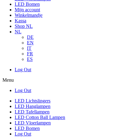
LED Bomen
Mijn account
Winkelmandje
Kassa
Shop NL
NL
DE
EN
IT
FR
ES
Log Out
Menu
Log Out
LED Lichtslingers
LED Hanglampen
LED Tafellampen
LED Cotton Ball Lampen
LED Vloerlampen
LED Bomen
Log Out