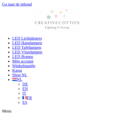
Ga naar de inhoud
LED Lichtslingers
LED Hanglampen
LED Tafellampen
LED Vloerlampen
LED Bomen
Mijn account
Winkelmandje
Kassa
Shop NL
NL
DE
EN
IT
FR
ES
Menu