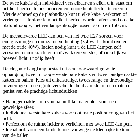
De twee kabels zijn individueel verstelbaar en stellen u in staat om
het licht perfect te positioneren en mooie lichteffecten te creëren.
Met de schroef op de plafondkap kunt u elke kabel verkorten of
verlengen. Hierdoor kan het licht perfect worden afgestemd op elke
plafondhoogte, met een lampenhoogte tussen 50 cm en 160 cm.
De meegeleverde LED-lampen van het type E27 zorgen voor
energiezuinige en duurzame verlichting (3,4 watt – komt overeen
met de oude 40W). Indien nodig kunt u de LED-lampen zelf
vervangen door krachtigere of zwakkere versies, afhankelijk van
hoeveel licht u nodig heeft.
De elegante hanglamp bestaat uit een hoogwaardige witte
ophanging, twee in hoogte verstelbare kabels en twee handgemaakte
katoenen ballen. Kies uit enkelstralige, tweestralige en drievoudige
uitvoeringen in een grote verscheidenheid aan kleuren en maten en
geniet van de prachtige lichtindrukken.
• Handgemaakte lamp van natuurlijke materialen voor een
geweldige sfeer.
• Individueel verstelbare kabels voor optimale positionering van het
licht.
• Perfect om de ruimte helder te verlichten met twee LED-lampen.
• Ideaal ook voor een kinderkamer vanwege de kleurrijke textuur
van de ballen.