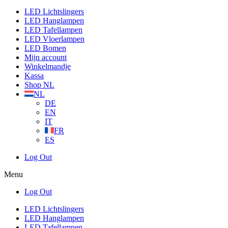
LED Lichtslingers
LED Hanglampen
LED Tafellampen
LED Vloerlampen
LED Bomen
Mijn account
Winkelmandje
Kassa
Shop NL
NL
DE
EN
IT
FR
ES
Log Out
Menu
Log Out
LED Lichtslingers
LED Hanglampen
LED Tafellampen