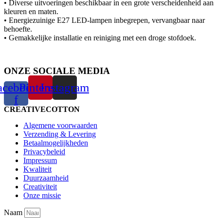
• Diverse uitvoeringen beschikbaar in een grote verscheidenheid aan
kleuren en maten.
• Energiezuinige E27 LED-lampen inbegrepen, vervangbaar naar
behoefte.
• Gemakkelijke installatie en reiniging met een droge stofdoek.
ONZE SOCIALE MEDIA
acebook-
Pinterest
Instagram
f
CREATIVECOTTON
Algemene voorwaarden
Verzending & Levering
Betaalmogelijkheden
Privacybeleid
Impressum
Kwaliteit
Duurzaamheid
Creativiteit
Onze missie
Naam