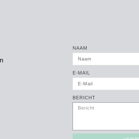
NAAM
n
g
E-MAIL
BERICHT