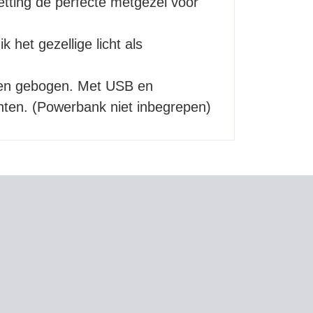
etting de perfecte metgezel voor
het gezellige licht als
rden gebogen. Met USB en
chten. (Powerbank niet inbegrepen)