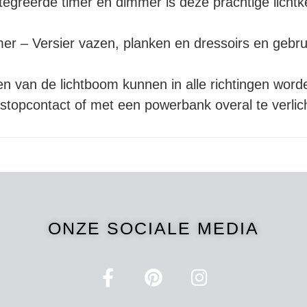
tegreerde timer en dimmer is deze prachtige lichtk
r – Versier vazen, planken en dressoirs en gebruik 
ken van de lichtboom kunnen in alle richtingen wo
 stopcontact of met een powerbank overal te verli
ONZE SOCIALE MEDIA