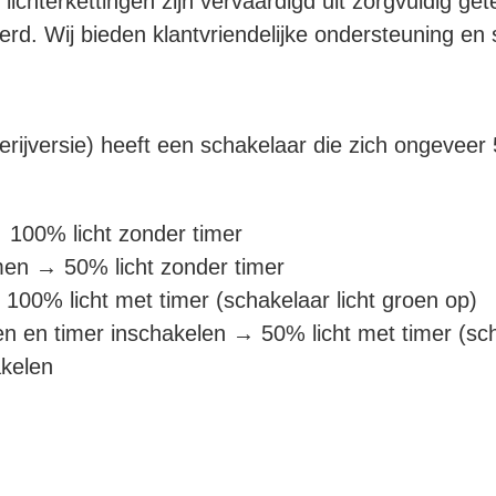
lichterkettingen zijn vervaardigd uit zorgvuldig ge
rd. Wij bieden klantvriendelijke ondersteuning en st
terijversie) heeft een schakelaar die zich ongeveer
 100% licht zonder timer
men → 50% licht zonder timer
100% licht met timer (schakelaar licht groen op)
n en timer inschakelen → 50% licht met timer (sch
akelen