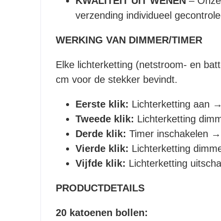
KWALITEIT UIT WENEN
– Onze 
verzending individueel gecontrolee
WERKING VAN DIMMER/TIMER
Elke lichterketting (netstroom- en bat
cm voor de stekker bevindt.
Eerste klik:
Lichterketting aan →
Tweede klik:
Lichterketting dim
Derde klik:
Timer inschakelen → 
Vierde klik:
Lichterketting dimme
Vijfde klik:
Lichterketting uitsch
PRODUCTDETAILS
20 katoenen bollen: